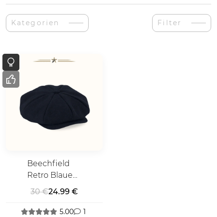
Kategorien
Filter
Beechfield
Retro Blaue
Mütze
30 €
24.99 €
5.00
1