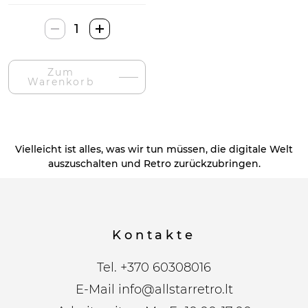
Cup
Duo
Art
Zum
Vintage
Warenkorb
Porcelianiniai
Puodeliai-
Menge
Vielleicht ist alles, was wir tun müssen, die digitale Welt
auszuschalten und Retro zurückzubringen.
Kontakte
Tel.
+370 60308016
E-Mail
info@allstarretro.lt