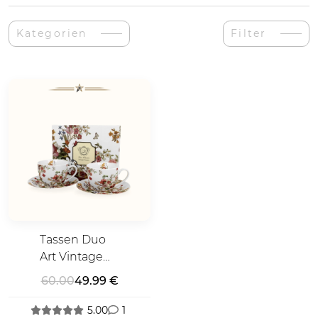
Kategorien
Filter
Tassen Duo
Art Vintage
Porzellanbecher
60.00
49.99 €
5.00
1