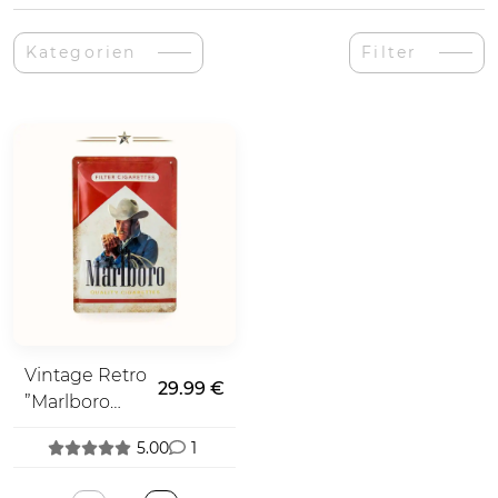
Kategorien
Filter
Vintage Retro
29.99 €
”Marlboro
USA"
5.00
1
Gemälde