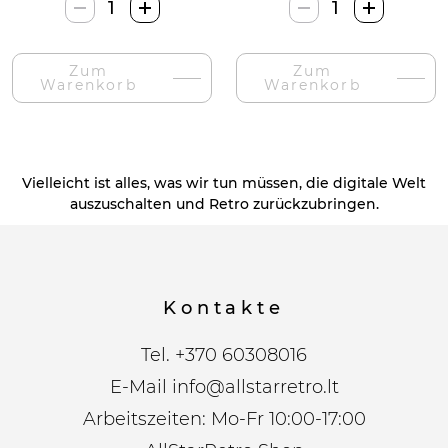
Toys4Boys
Toys4Boys
Cukraus
Plazminė
Vatos
Lempa-
Zum
Zum
Gaminimo
Menge
Warenkorb
Warenkorb
Mašina-
Menge
Vielleicht ist alles, was wir tun müssen, die digitale Welt
auszuschalten und Retro zurückzubringen.
Kontakte
Tel.
+370 60308016
E-Mail
info@allstarretro.lt
Arbeitszeiten: Mo-Fr 10:00-17:00