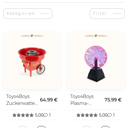
Kategorien
Filter
Toys4Boys
Toys4Boys
64.99 €
75.99 €
Zuckerwatte-
Plasma-
Maschine
Lampe
5.00
1
5.00
1