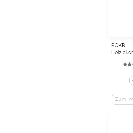
ROKR
Holzloko
Dampflo
Zum W