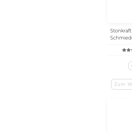
Stonkraft
Schmied
Schachfi
Zum W