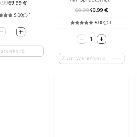
9.99
69.99 €
60.00
49.99 €
5.00
1
5.00
1
Retro
Console-
Thumbs
Menge
Up
arenkorb
Retro
Zum Warenkorb
Mini
Žaidimų
Aparatas-
Menge