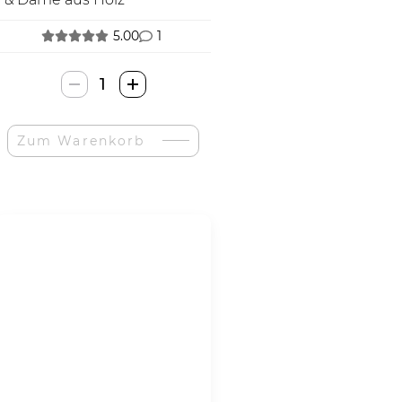
5.00
1
Gibot
2-
in-
Zum Warenkorb
1
Mediniai
Šachmatai
&
Šaškės-
Menge