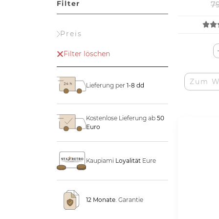
Filter
7
Preis
Filter löschen
Zum W
Lieferung per
1-8 dd
Kostenlose Lieferung ab
50
Euro
Kaupiami
Loyalität
Eure
12 Monate.
Garantie