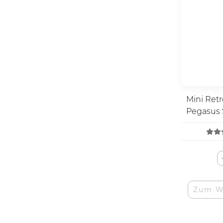
Mini Ret
Pegasus 
Zum W