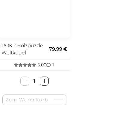
ROKR Holzpuzzle
79.99 €
Weltkugel
5.00
1
ROKR
Wooden
Puzzle
Zum Warenkorb
Globe-
Menge