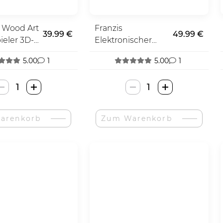
 Wood Art
Franzis
39.99 €
49.99 €
ieler 3D-
Elektronischer
Retro
5.00
1
5.00
1
Adventskalender
EWA
Franzis
Eco
Elektroninis
Wood
Retro
arenkorb
Zum Warenkorb
Art
Advento
Patefonas
Kalendorius-
3D
Menge
Puzzle-
Menge