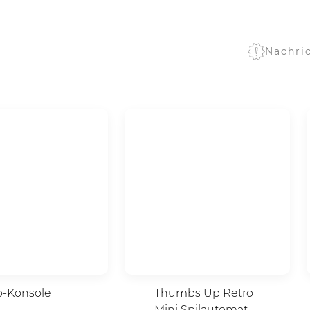
Nachri
o-Konsole
Thumbs Up Retro
Mini Spilautomat