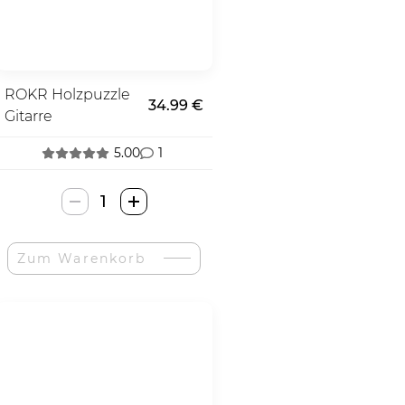
ROKR Holzpuzzle
34.99 €
Gitarre
5.00
1
ROKR
Wooden
Puzzle
Zum Warenkorb
Guitar-
Menge