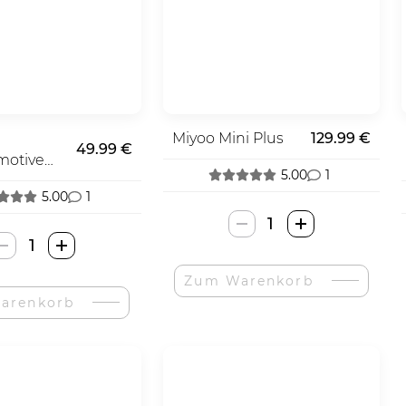
Miyoo Mini Plus
129.99 €
49.99 €
motive
5.00
1
komotive
5.00
1
Miyoo
ROKR
Mini
Wooden
Plus-
Zum Warenkorb
Puzzle
Menge
arenkorb
Steam
Locomotive-
Menge