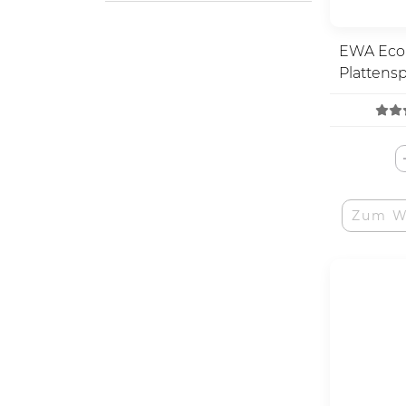
EWA Eco
Plattensp
Puzzle
Zum W