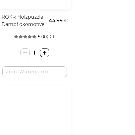
ROKR Holzpuzzle
44.99 €
Dampflokomotive
5.00
1
ROKR
Wooden
Puzzle
Zum Warenkorb
Steam
Train-
Menge