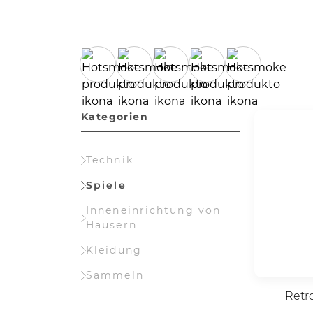
Kategorien
Technik
Spiele
Inneneinrichtung von
Häusern
Kleidung
Sammeln
Retr