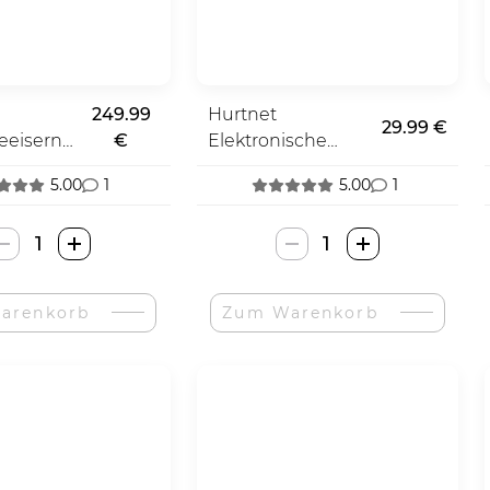
249.99
Hurtnet
29.99 €
eeiserne
€
Elektronische
guren
Spielkonsole
5.00
1
5.00
1
Stonkraft
Hurtnet
Žalvariniai
Elektroninė
Šachmatai-
Žaidimų
arenkorb
Zum Warenkorb
Menge
Konsolė-
Menge