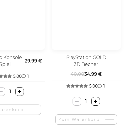
ro Konsole
PlayStation GOLD
29.99 €
Spiel
3D Becher
40.00
34.99 €
5.00
1
5.00
1
Mini
Retro
PlayStation
Console
GOLD
arenkorb
Pegasus
3D
Žaidimas-
Zum Warenkorb
puodelis-
Menge
Menge