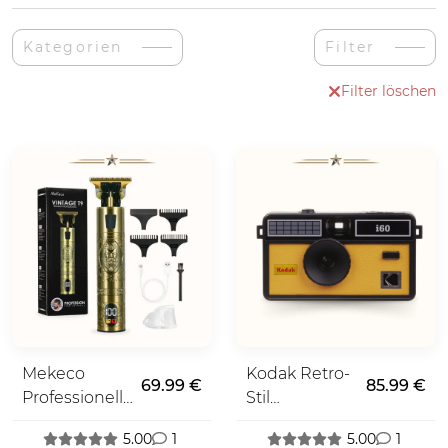
Kategorien
Filter
Filter löschen
Mekeco
Kodak Retro-
69.99 €
85.99 €
Professionelle
Stil
Vintage
Fotokamera
5.00
1
5.00
1
Rasiermesser