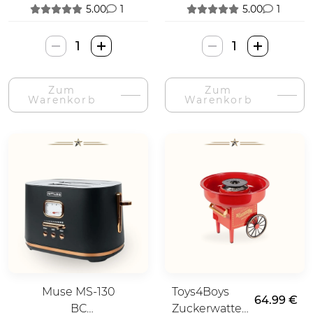
5.00
1
5.00
1
Camry
Nedis
Elektrinis
Virtuvės
Virdulys-
Svarstyklės-
Zum
Zum
Menge
Menge
Warenkorb
Warenkorb
Muse MS-130
Toys4Boys
64.99 €
BC
Zuckerwatte-