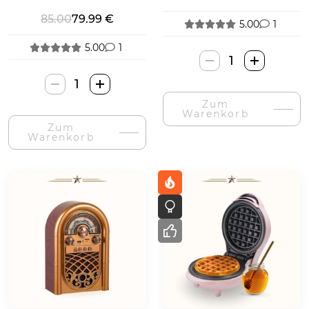
Schraubendreher
Maschine
85.00
79.99 €
5.00
1
5.00
1
Toys4Boys
Cukraus
Muse
Vatos
MS-
Zum
Gaminimo
130
Warenkorb
Mašina-
Zum
BC
Warenkorb
Menge
Skrudintuvė-
Menge