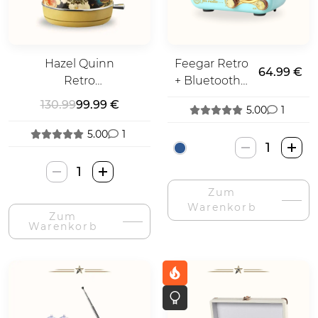
Hazel Quinn
Feegar Retro
64.99 €
Retro
+ Bluetooth
Wasserkocher
Radio
130.99
99.99 €
5.00
1
5.00
1
Feegar
Retro
Hazel
+
Quinn
Zum
Bluetooth
Retro
Warenkorb
Radija-
Zum
Stiliaus
Warenkorb
Menge
Virdulys-
Menge