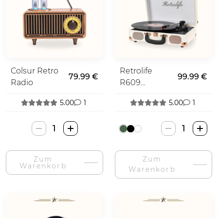
Colsur Retro
Retrolife
79.99 €
99.99 €
Radio
R609
Plattenspieler
5.00
1
5.00
1
+ Bluetooth
Colsur
Retrolife
Retro
R609
Radija-
Patefonas
Zum
Zum
Menge
+
Warenkorb
Warenkorb
Bluetooth-
Menge