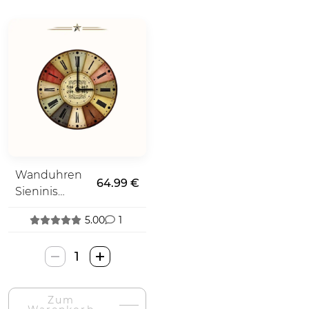
Wanduhren
64.99 €
Sieninis
Laikrodis
5.00
1
Wallarena
Sieninis
Laikrodis-
Zum
Menge