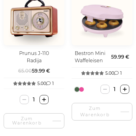
Prunus J-110
Bestron Mini
59.99 €
Radija
Waffeleisen
65.00
59.99 €
5.00
1
5.00
1
Bestron
Mini
Prunus
Spurgų
J-
Zum
Gaminimo
110
Warenkorb
Mašina-
Zum
Radija-
Warenkorb
Menge
Menge