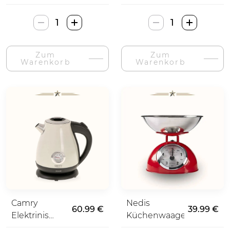
Mekeco
Kodak
Professional
Retro
Vintage
Stiliaus
Zum
Zum
Barzdaskutė-
Fotoaparatas-
Warenkorb
Warenkorb
Menge
Menge
Camry
Nedis
60.99 €
39.99 €
Elektrinis
Küchenwaage
virdulys