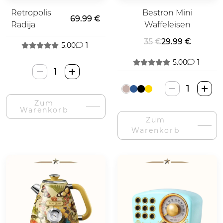
Retropolis
Bestron Mini
69.99 €
Radija
Waffeleisen
35 €
29.99 €
5.00
1
5.00
1
Retropolis
Radija-
Bestron
Menge
Mini
Zum
Warenkorb
Vaflinė-
Zum
Menge
Warenkorb