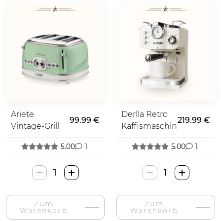
Ariete
Derlla Retro
99.99 €
219.99 €
Vintage-Grill
Kaffismaschine
5.00
1
5.00
1
Ariete
Derlla
Vintage
Retro
Skrudintuvė-
Kavos
Zum
Zum
Menge
Aparatas-
Warenkorb
Warenkorb
Menge