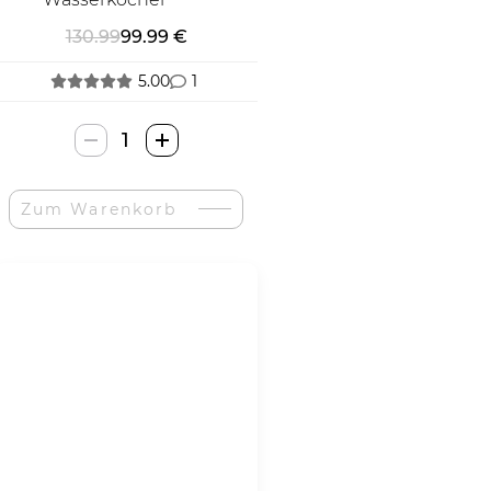
130.99
99.99 €
5.00
1
Hazel
Quinn
Retro
Zum Warenkorb
Stiliaus
Virdulys-
Menge