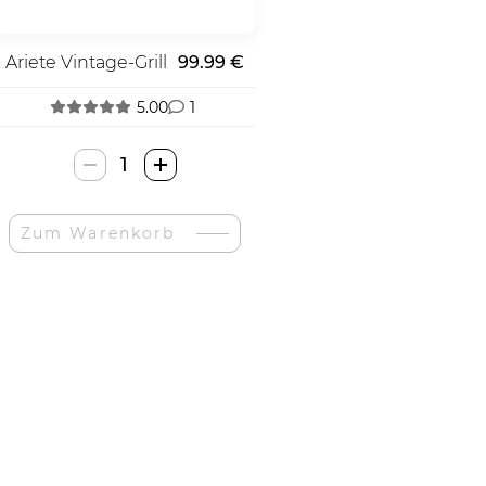
Ariete Vintage-Grill
99.99 €
5.00
1
Ariete
Vintage
Skrudintuvė-
Zum Warenkorb
Menge