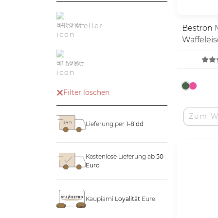
Hersteller
Bestron 
Waffelei
Farbe
Filter löschen
Zum W
Lieferung per
1-8 dd
Kostenlose Lieferung ab
50
Euro
Kaupiami
Loyalität
Eure