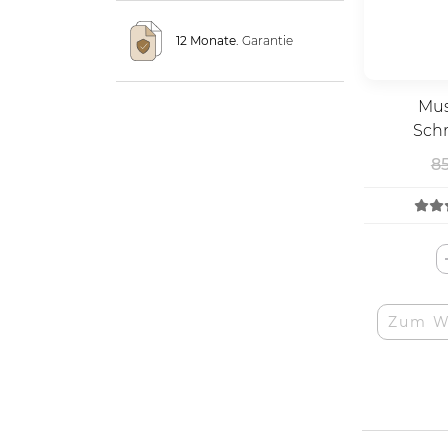
12 Monate.
Garantie
Mus
Sch
8
Zum W