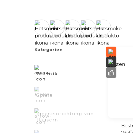
Kategorien
Technik
Spiele
Inneneinrichtung von
Häusern
Best
Waff