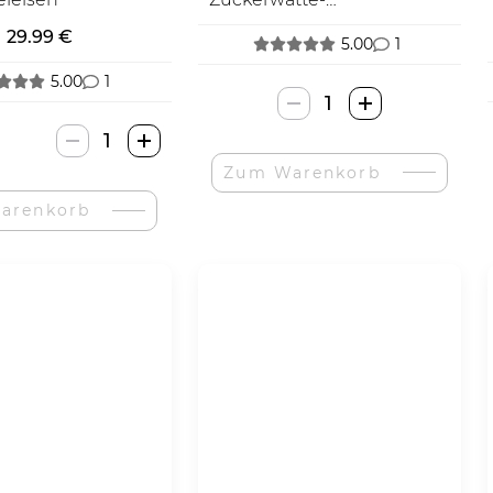
Maschine
29.99 €
5.00
1
5.00
1
Toys4Boys
Cukraus
Bestron
Vatos
Mini
Zum Warenkorb
Gaminimo
Vaflinė-
Mašina-
arenkorb
Menge
Menge