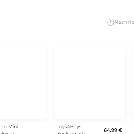
Nachri
ron Mini
Toys4Boys
64.99 €
eleisen
Zuckerwatte-