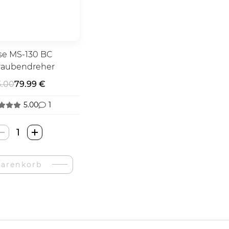
e MS-130 BC
raubendreher
5.00
79.99 €
5.00
1
Muse
MS-
130
arenkorb
BC
Skrudintuvė-
Menge