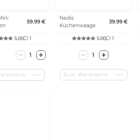
Mini
Nedis
59.99 €
39.99 €
sen
Küchenwaage
5.00
1
5.00
1
Bestron
Nedis
Mini
Virtuvės
Spurgų
Svarstyklės-
arenkorb
Zum Warenkorb
Gaminimo
Menge
Mašina-
Menge