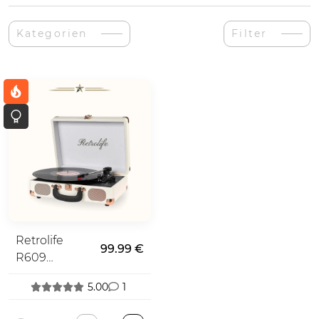
Kategorien
Filter
Retrolife
99.99 €
R609
Plattenspieler
5.00
1
+ Bluetooth