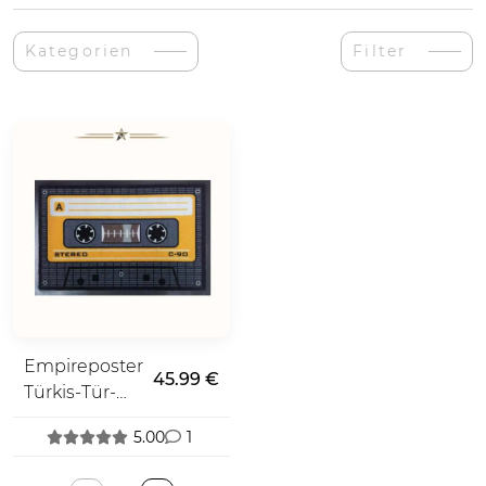
Kategorien
Filter
Empireposter
45.99 €
Türkis-Tür-
Fußmatte
5.00
1