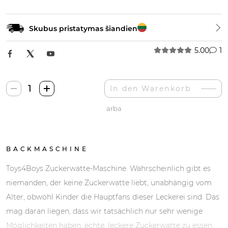
Skubus pristatymas šiandien
5.00
1
Toys4Boys
In den Warenkorb
Cukraus
arba
Vatos
Gaminimo
Mašina-
Menge
BACKMASCHINE
Toys4Boys Zuckerwatte-Maschine. Wahrscheinlich gibt es
niemanden, der keine Zuckerwatte liebt, unabhängig vom
Alter, obwohl Kinder die Hauptfans dieser Leckerei sind. Das
mag daran liegen, dass wir tatsächlich nur sehr wenige
Möglichkeiten haben, echte, leckere Zuckerwatte zu essen.