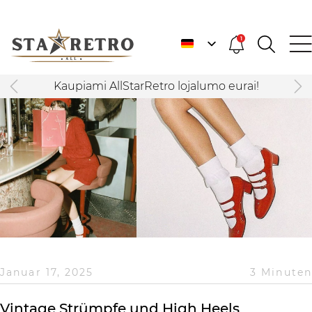
1
Kaupiami AllStarRetro lojalumo eurai!
Januar 17, 2025
3 Minuten
Vintage Strümpfe und High Heels